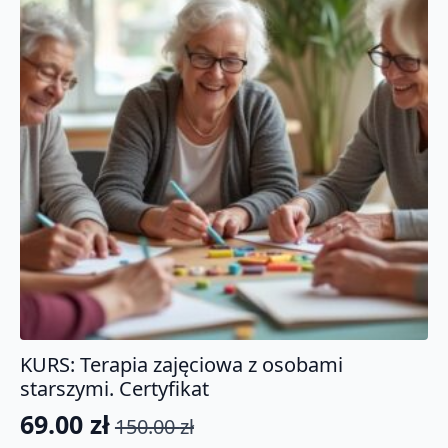
KURS: Terapia zajęciowa z osobami
starszymi. Certyfikat
69.00
zł
150.00
zł
Pierwotna
Aktualna