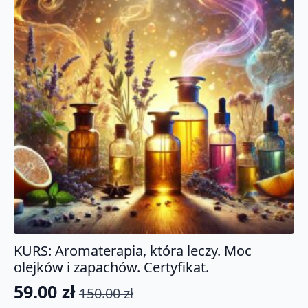
KURS: Aromaterapia, która leczy. Moc
olejków i zapachów. Certyfikat.
59.00
zł
150.00
zł
Pierwotna
Aktualna