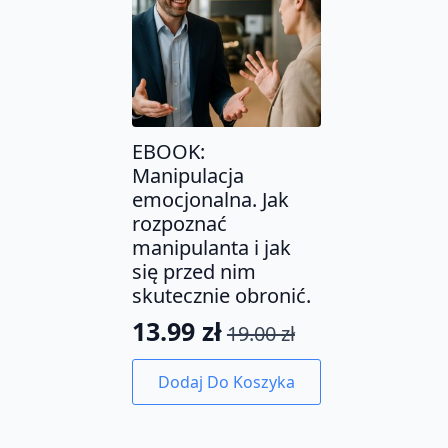
EBOOK:
Manipulacja
emocjonalna. Jak
rozpoznać
manipulanta i jak
się przed nim
skutecznie obronić.
13.99
zł
19.00
zł
Pierwotna
Aktualna
cena
cena
Dodaj Do Koszyka
wynosiła:
wynosi:
19.00 zł.
13.99 zł.