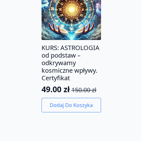
KURS: ASTROLOGIA
od podstaw –
odkrywamy
kosmiczne wpływy.
Certyfikat
49.00
zł
150.00
zł
Pierwotna
Aktualna
cena
cena
Dodaj Do Koszyka
wynosiła:
wynosi:
150.00 zł.
49.00 zł.