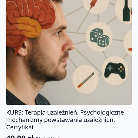
KURS: Terapia uzależnień. Psychologiczne
mechanizmy powstawania uzależnień.
Certyfikat
49.00
zł