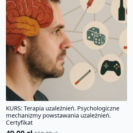
KURS: Terapia uzależnień. Psychologiczne
mechanizmy powstawania uzależnień.
Certyfikat
49.00
zł