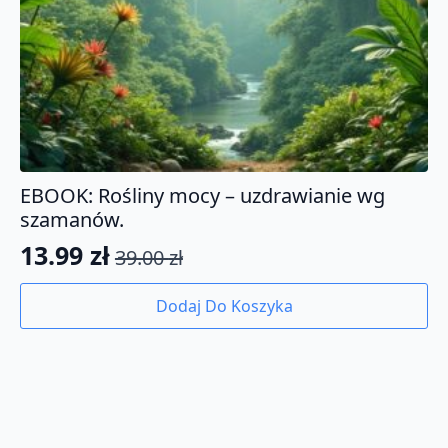
EBOOK: Rośliny mocy – uzdrawianie wg
szamanów.
13.99
zł
39.00
zł
Pierwotna
Aktualna
cena
cena
Dodaj Do Koszyka
wynosiła:
wynosi:
39.00 zł.
13.99 zł.