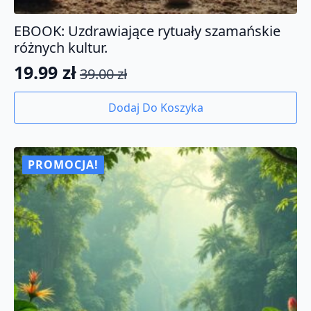
EBOOK: Uzdrawiające rytuały szamańskie
różnych kultur.
19.99
zł
39.00
zł
Pierwotna
Aktualna
cena
cena
Dodaj Do Koszyka
wynosiła:
wynosi:
39.00 zł.
19.99 zł.
PROMOCJA!