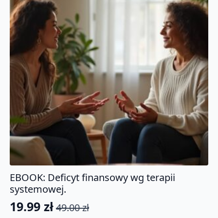
EBOOK: Deficyt finansowy wg terapii
systemowej.
19.99
zł
49.00
zł
Pierwotna
Aktualna