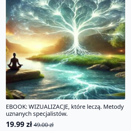
EBOOK: WIZUALIZACJE, które leczą. Metody
uznanych specjalistów.
19.99
zł
49.00
zł
Pierwotna
Aktualna