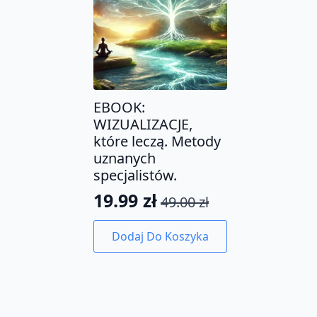
EBOOK:
WIZUALIZACJE,
które leczą. Metody
uznanych
specjalistów.
19.99
zł
49.00
zł
Pierwotna
Aktualna
cena
cena
Dodaj Do Koszyka
wynosiła:
wynosi:
49.00 zł.
19.99 zł.