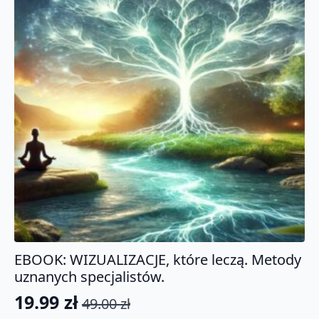
EBOOK: WIZUALIZACJE, które leczą. Metody
uznanych specjalistów.
19.99
zł
49.00
zł
Pierwotna
Aktualna