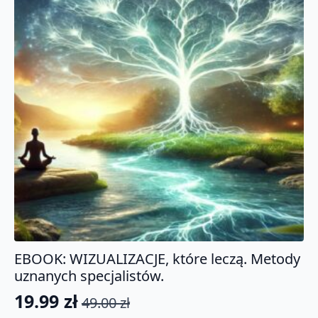
EBOOK: WIZUALIZACJE, które leczą. Metody
uznanych specjalistów.
19.99
zł
49.00
zł
Pierwotna
Aktualna