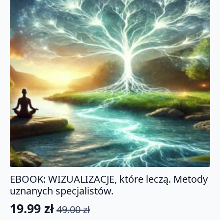
EBOOK: WIZUALIZACJE, które leczą. Metody
uznanych specjalistów.
19.99
zł
49.00
zł
Pierwotna
Aktualna