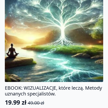
EBOOK: WIZUALIZACJE, które leczą. Metody
uznanych specjalistów.
19.99
zł
49.00
zł
Pierwotna
Aktualna