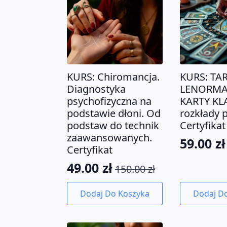
KURS: Chiromancja.
KURS: TA
Diagnostyka
LENORMA
psychofizyczna na
KARTY KL
podstawie dłoni. Od
rozkłady p
podstaw do technik
Certyfikat
zaawansowanych.
59.00
zł
Pierwo
Aktual
Certyfikat
cena
cena
49.00
zł
150.00
zł
Pierwotna
Aktualna
wynosił
wynosi:
cena
cena
150.00 z
59.00 zł
Dodaj Do Koszyka
Dodaj D
wynosiła:
wynosi:
150.00 zł.
49.00 zł.