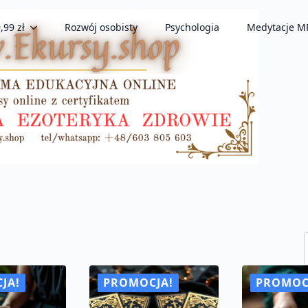
,99 zł
Rozwój osobisty
Psychologia
Medytacje M
rtowane
ug
iej
JA!
PROMOCJA!
PROMOC
y