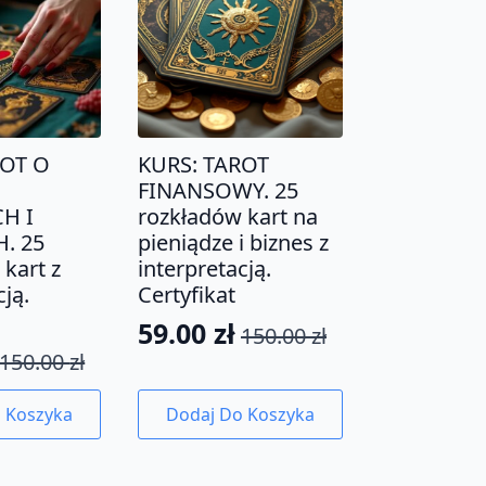
ROT O
KURS: TAROT
FINANSOWY. 25
H I
rozkładów kart na
. 25
pieniądze i biznes z
kart z
interpretacją.
cją.
Certyfikat
59.00
zł
150.00
zł
Pierwotna
Aktualna
150.00
zł
tna
na
cena
cena
wynosiła:
wynosi:
 Koszyka
Dodaj Do Koszyka
a:
150.00 zł.
59.00 zł.
ł.
.