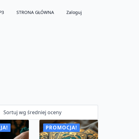
P3
STRONA GŁÓWNA
Zaloguj
JA!
PROMOCJA!