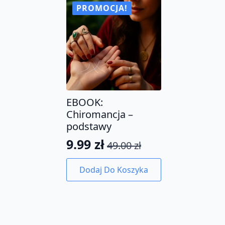
PROMOCJA!
EBOOK:
Chiromancja –
podstawy
9.99
zł
49.00
zł
Pierwotna
Aktualna
cena
cena
Dodaj Do Koszyka
wynosiła:
wynosi:
49.00 zł.
9.99 zł.