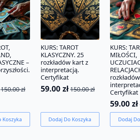
ROT,
KURS: TAROT
KURS: TA
ND,
KLASYCZNY. 25
MIŁOŚCI,
ASYCZNE –
rozkładów kart z
UCZUCIAC
rzyszłości.
interpretacją.
RELACJACH
Certyfikat
rozkładów 
interpreta
59.00
zł
150.00
zł
150.00
zł
tna
na
Pierwotna
Aktualna
Certyfikat
cena
cena
59.00
zł
Pierwo
Aktual
a:
wynosiła:
wynosi:
cena
cena
ł.
.
150.00 zł.
59.00 zł.
o Koszyka
Dodaj Do Koszyka
Dodaj Do
wynosił
wynosi:
150.00 z
59.00 zł