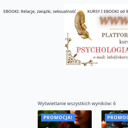
EBOOKI: Relacje, związki, seksualność
KURSY I EBOOKI od 9
Poso
Wyświetlanie wszystkich wyników: 6
wedł
średn
PROMOCJA!
PROMOC
ocen