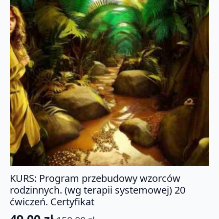
KURS: Program przebudowy wzorców
rodzinnych. (wg terapii systemowej) 20
ćwiczeń. Certyfikat
49.00
zł