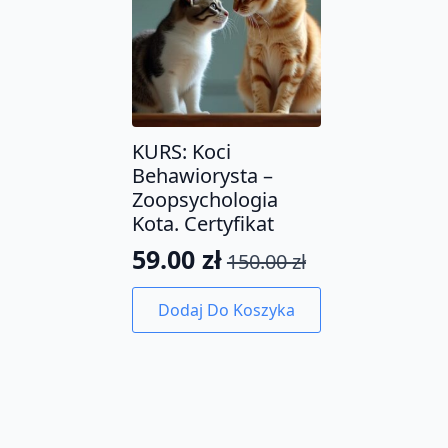
KURS: Koci
Behawiorysta –
Zoopsychologia
Kota. Certyfikat
59.00
zł
150.00
zł
Pierwotna
Aktualna
cena
cena
Dodaj Do Koszyka
wynosiła:
wynosi:
150.00 zł.
59.00 zł.