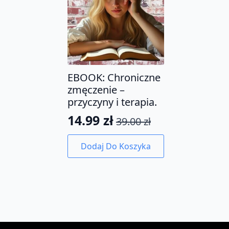
EBOOK: Chroniczne
zmęczenie –
przyczyny i terapia.
14.99
zł
39.00
zł
Pierwotna
Aktualna
cena
cena
Dodaj Do Koszyka
wynosiła:
wynosi:
39.00 zł.
14.99 zł.