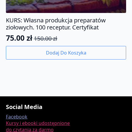
KURS: Własna produkcja preparatów
ziołowych. 100 receptur. Certyfikat
75.00
zł
150.00
zł
Pierwotna
Aktualna
cena
cena
Dodaj Do Koszyka
wynosiła:
wynosi:
150.00 zł.
75.00 zł.
Social Media
Facebook
Kursy i ebooki udostępnione
do czytania za darmo