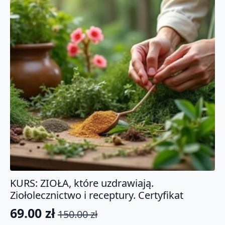
KURS: ZIOŁA, które uzdrawiają.
Ziołolecznictwo i receptury. Certyfikat
69.00
zł
150.00
zł
Pierwotna
Aktualna