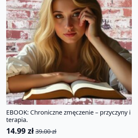
EBOOK: Chroniczne zmęczenie – przyczyny i
terapia.
14.99
zł
39.00
zł
Pierwotna
Aktualna