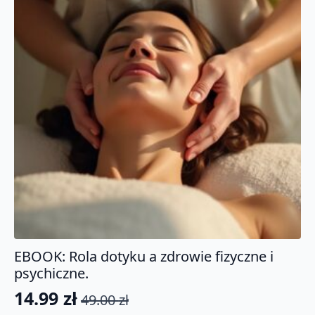
EBOOK: Rola dotyku a zdrowie fizyczne i
psychiczne.
14.99
zł
49.00
zł
Pierwotna
Aktualna