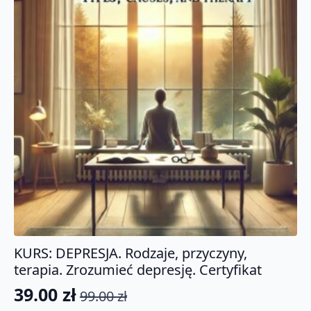
KURS: DEPRESJA. Rodzaje, przyczyny,
terapia. Zrozumieć depresję. Certyfikat
39.00
zł
99.00
zł
Pierwotna
Aktualna