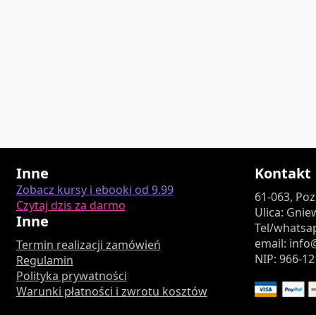
Inne
Kontakt
Zobacz kursy i ebooki od 9.99
61-063, Po
Czytaj dzis za darmo
Ulica: Gnie
Inne
Tel/whatsap
email: inf
Termin realizacji zamówień
NIP: 966-12
Regulamin
Polityka prywatności
Warunki płatności i zwrotu kosztów