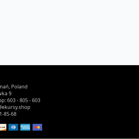
znań, Poland
wka 9
p: 603 - 805 - 603
o@ekursy.shop
1-85-68