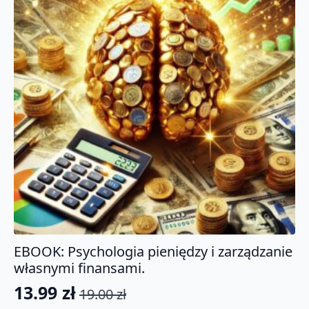
EBOOK: Psychologia pieniędzy i zarządzanie
własnymi finansami.
13.99
zł
19.00
zł
Pierwotna
Aktualna