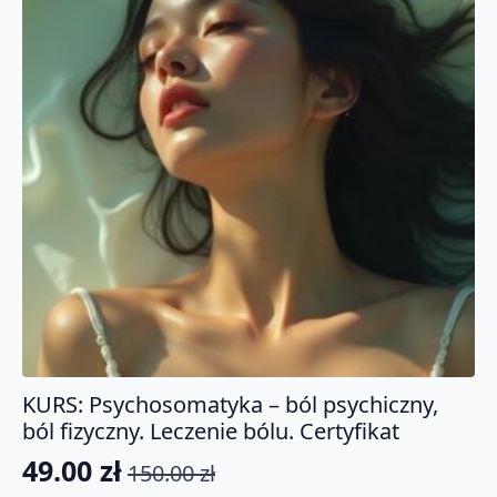
KURS: Psychosomatyka – ból psychiczny,
ból fizyczny. Leczenie bólu. Certyfikat
49.00
zł
150.00
zł
Pierwotna
Aktualna