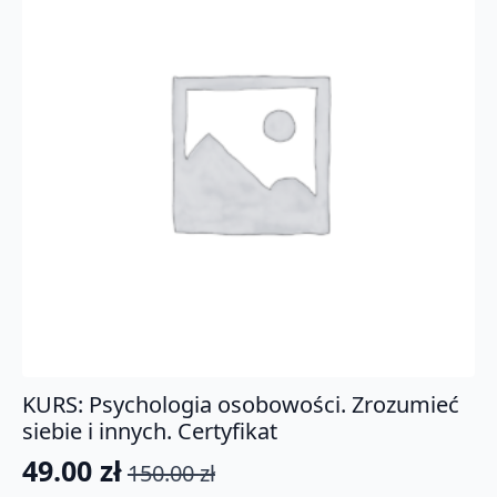
KURS: Psychologia osobowości. Zrozumieć
siebie i innych. Certyfikat
49.00
zł
150.00
zł
Pierwotna
Aktualna