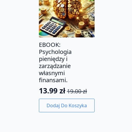
EBOOK:
Psychologia
pieniędzy i
zarządzanie
własnymi
finansami.
13.99
zł
19.00
zł
Pierwotna
Aktualna
cena
cena
Dodaj Do Koszyka
wynosiła:
wynosi:
19.00 zł.
13.99 zł.