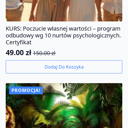
KURS: Poczucie własnej wartości – program
odbudowy wg 10 nurtów psychologicznych.
Certyfikat
49.00
zł
150.00
zł
Pierwotna
Aktualna
cena
cena
Dodaj Do Koszyka
wynosiła:
wynosi:
150.00 zł.
49.00 zł.
PROMOCJA!