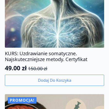
KURS: Uzdrawianie somatyczne.
Najskuteczniejsze metody. Certyfikat
49.00
zł
150.00
zł
Pierwotna
Aktualna
cena
cena
Dodaj Do Koszyka
wynosiła:
wynosi:
150.00 zł.
49.00 zł.
PROMOCJA!