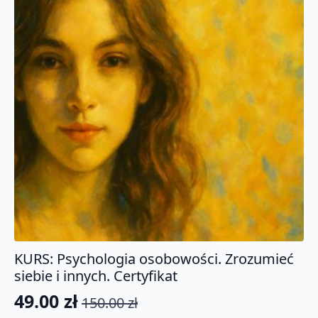
KURS: Psychologia osobowości. Zrozumieć
siebie i innych. Certyfikat
49.00
zł
150.00
zł
Pierwotna
Aktualna