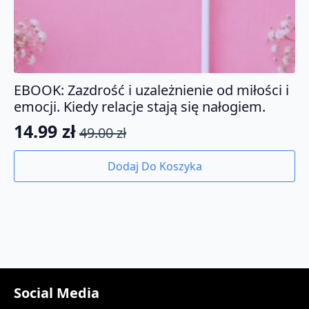
EBOOK: Zazdrość i uzależnienie od miłości i
emocji. Kiedy relacje stają się nałogiem.
14.99
zł
49.00
zł
Pierwotna
Aktualna
cena
cena
Dodaj Do Koszyka
wynosiła:
wynosi:
49.00 zł.
14.99 zł.
Social Media