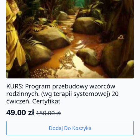
KURS: Program przebudowy wzorców
rodzinnych. (wg terapii systemowej) 20
ćwiczeń. Certyfikat
49.00
zł
150.00
zł
Pierwotna
Aktualna
cena
cena
Dodaj Do Koszyka
wynosiła:
wynosi: