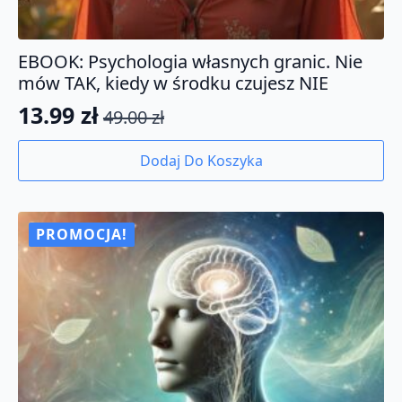
EBOOK: Psychologia własnych granic. Nie
mów TAK, kiedy w środku czujesz NIE
13.99
zł
49.00
zł
Pierwotna
Aktualna
cena
cena
Dodaj Do Koszyka
wynosiła:
wynosi:
49.00 zł.
13.99 zł.
PROMOCJA!