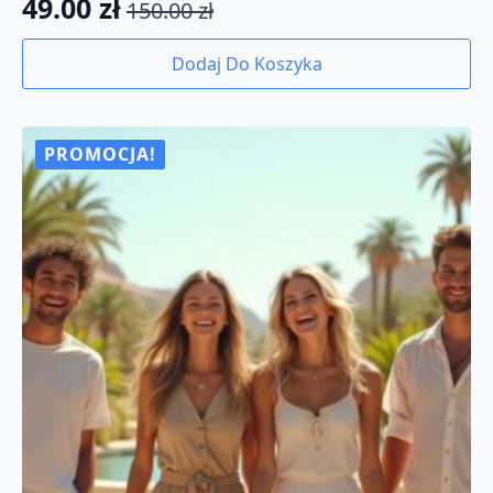
49.00
zł
150.00
zł
Pierwotna
Aktualna
cena
cena
Dodaj Do Koszyka
wynosiła:
wynosi:
150.00 zł.
49.00 zł.
PROMOCJA!