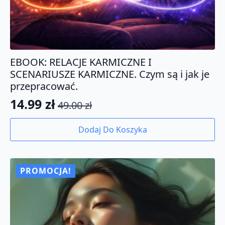
EBOOK: RELACJE KARMICZNE I
SCENARIUSZE KARMICZNE. Czym są i jak je
przepracować.
14.99
zł
49.00
zł
Pierwotna
Aktualna
cena
cena
Dodaj Do Koszyka
wynosiła:
wynosi:
49.00 zł.
14.99 zł.
PROMOCJA!