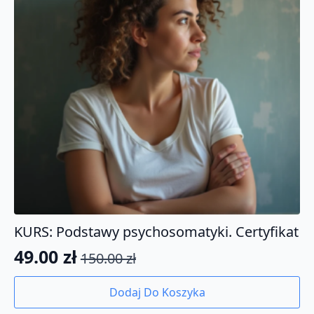
KURS: Podstawy psychosomatyki. Certyfikat
49.00
zł
150.00
zł
Pierwotna
Aktualna
cena
cena
Dodaj Do Koszyka
wynosiła:
wynosi: