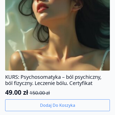
KURS: Psychosomatyka – ból psychiczny,
ból fizyczny. Leczenie bólu. Certyfikat
49.00
zł
150.00
zł
Pierwotna
Aktualna
cena
cena
Dodaj Do Koszyka
wynosiła:
wynosi: