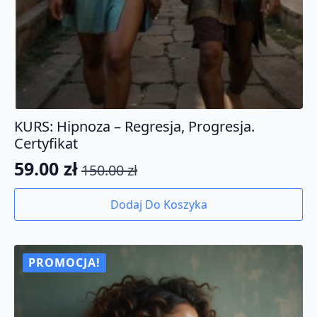
KURS: Hipnoza – Regresja, Progresja.
Certyfikat
59.00
zł
150.00
zł
Pierwotna
Aktualna
cena
cena
Dodaj Do Koszyka
wynosiła:
wynosi:
150.00 zł.
59.00 zł.
PROMOCJA!