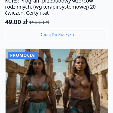
KURS: Program przebudowy wzorców
rodzinnych. (wg terapii systemowej) 20
ćwiczeń. Certyfikat
49.00
zł
150.00
zł
Pierwotna
Aktualna
cena
cena
Dodaj Do Koszyka
wynosiła:
wynosi:
150.00 zł.
49.00 zł.
PROMOCJA!