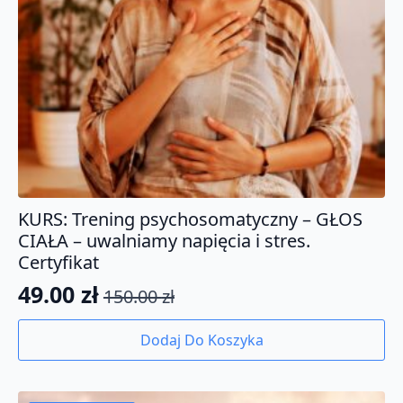
KURS: Trening psychosomatyczny – GŁOS
CIAŁA – uwalniamy napięcia i stres.
Certyfikat
49.00
zł
150.00
zł
Pierwotna
Aktualna
cena
cena
Dodaj Do Koszyka
wynosiła:
wynosi:
150.00 zł.
49.00 zł.