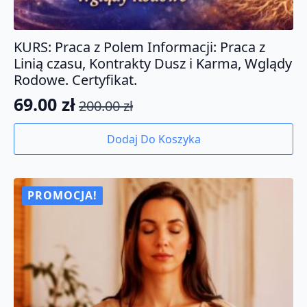
KURS: Praca z Polem Informacji: Praca z
Linią czasu, Kontrakty Dusz i Karma, Wglądy
Rodowe. Certyfikat.
69.00
zł
200.00
zł
Pierwotna
Aktualna
cena
cena
Dodaj Do Koszyka
wynosiła:
wynosi:
200.00 zł.
69.00 zł.
PROMOCJA!