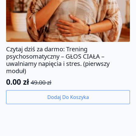
Czytaj dziś za darmo: Trening
psychosomatyczny – GŁOS CIAŁA –
uwalniamy napięcia i stres. (pierwszy
moduł)
0.00
zł
49.00
zł
Pierwotna
Aktualna
cena
cena
Dodaj Do Koszyka
wynosiła:
wynosi:
49.00 zł.
0.00 zł.