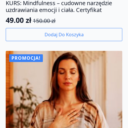
KURS: Mindfulness – cudowne narzędzie
uzdrawiania emocji i ciała. Certyfikat
49.00
zł
150.00
zł
Pierwotna
Aktualna
cena
cena
Dodaj Do Koszyka
wynosiła:
wynosi:
150.00 zł.
49.00 zł.
PROMOCJA!