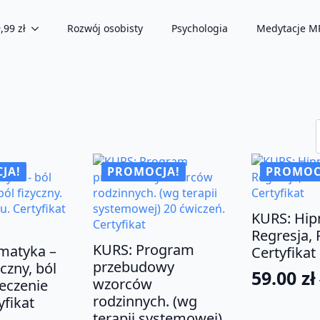
,99 zł
Rozwój osobisty
Psychologia
Medytacje M
rtowane
ug
iej
JA!
PROMOCJA!
PROMOC
y
KURS: Hip
Regresja, 
KURS: Program
matyka –
Certyfikat
przebudowy
czny, ból
59.00
zł
wzorców
Pierwo
Aktual
Leczenie
rodzinnych. (wg
yfikat
cena
cena
terapii systemowej)