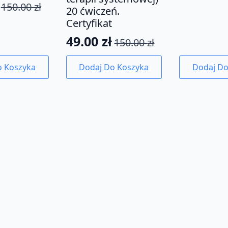
wynosił
wynosi:
150.00
zł
tna
na
20 ćwiczeń.
150.00 z
59.00 zł
Certyfikat
49.00
zł
a:
150.00
zł
Pierwotna
Aktualna
ł.
.
cena
cena
o Koszyka
Dodaj Do Koszyka
Dodaj Do
wynosiła:
wynosi:
150.00 zł.
49.00 zł.