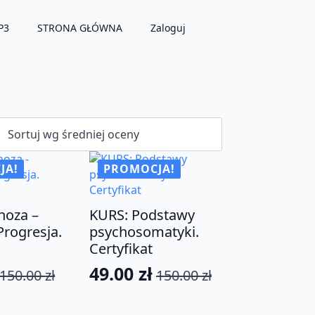
P3
STRONA GŁÓWNA
Zaloguj
JA!
PROMOCJA!
noza –
KURS: Podstawy
Progresja.
psychosomatyki.
Certyfikat
49.00
zł
150.00
zł
150.00
zł
tna
na
Pierwotna
Aktualna
cena
cena