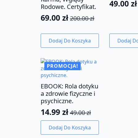
49.00
zł
Pierwo
Aktual
Rodowe. Certyfikat.
cena
cena
69.00
zł
200.00
zł
Pierwotna
Aktualna
wynosił
wynosi:
cena
cena
150.00 z
49.00 zł
wynosiła:
wynosi:
Dodaj Do Koszyka
Dodaj D
200.00 zł.
69.00 zł.
PROMOCJA!
EBOOK: Rola dotyku
a zdrowie fizyczne i
psychiczne.
14.99
zł
49.00
zł
Pierwotna
Aktualna
cena
cena
Dodaj Do Koszyka
wynosiła:
wynosi: