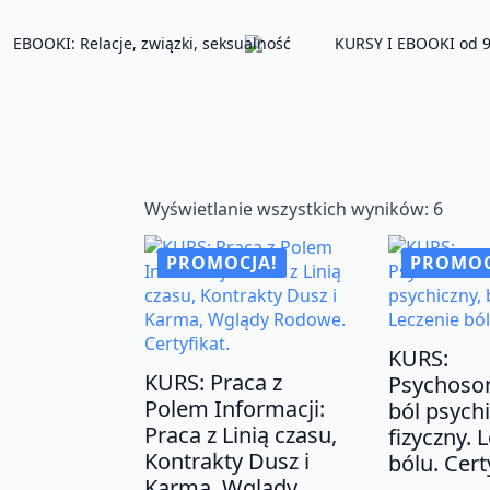
EBOOKI: Relacje, związki, seksualność
KURSY I EBOOKI od 9
Poso
Wyświetlanie wszystkich wyników: 6
wedł
średn
PROMOCJA!
PROMOC
ocen
KURS:
KURS: Praca z
Psychoso
Polem Informacji:
ból psychi
Praca z Linią czasu,
fizyczny. 
Kontrakty Dusz i
bólu. Cert
Karma, Wglądy