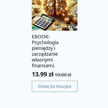
EBOOK:
Psychologia
pieniędzy i
zarządzanie
własnymi
finansami.
13.99
zł
19.00
zł
Pierwotna
Aktualna
cena
cena
Dodaj Do Koszyka
wynosiła:
wynosi:
19.00 zł.
13.99 zł.