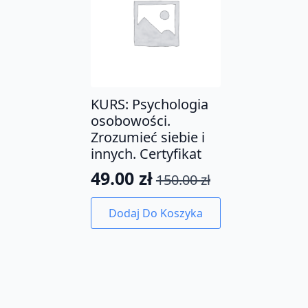
KURS: Psychologia
osobowości.
Zrozumieć siebie i
innych. Certyfikat
49.00
zł
150.00
zł
Pierwotna
Aktualna
cena
cena
Dodaj Do Koszyka
wynosiła:
wynosi:
150.00 zł.
49.00 zł.