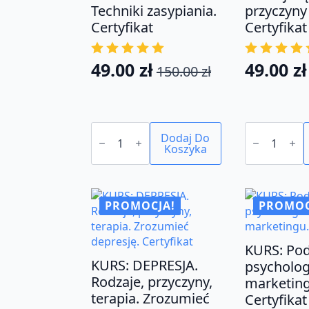
Techniki zasypiania.
przyczyny 
Certyfikat
Certyfikat
49.00
zł
49.00
zł
150.00
zł
Pierwotna
Aktualna
Pierwo
Aktual
cena
cena
cena
cena
wynosiła:
wynosi:
wynosił
wynosi:
ilość
ilość
150.00 zł.
49.00 zł.
150.00 z
49.00 zł
KURS:
Dodaj Do
KURS:
Sen
Koszyka
LĘK
-
-
najtańsze
zrozumieć,
lekarstwo
opanować,
świata.
uwolnić.
Sen
Rodzaje
PROMOCJA!
PROMOC
jako
lęku,
lek.
przyczyny
Zaburzenia
i
snu.
terapia.
KURS: Pod
Techniki
Certyfikat
KURS: DEPRESJA.
psycholog
zasypiania.
Rodzaje, przyczyny,
Certyfikat
marketing
terapia. Zrozumieć
Certyfikat