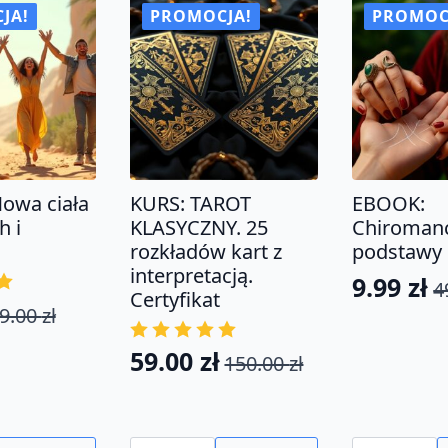
przodków.
TAK,
JA!
PROMOCJA!
PROMOC
Terapia
kiedy
stresu,
w
bólu
środku
i
czujesz
stanów
NIE
zapalnych.
owa ciała
KURS: TAROT
EBOOK:
h i
KLASYCZNY. 25
Chiromanc
rozkładów kart z
podstawy
interpretacją.
9.99
zł
4
Pierwo
Aktual
Certyfikat
9.00
zł
tna
na
cena
cena
wynosił
wynosi:
59.00
zł
150.00
zł
Pierwotna
Aktualna
a:
49.00 zł
9.99 zł.
cena
cena
.
wynosiła:
wynosi:
ilość
ilość