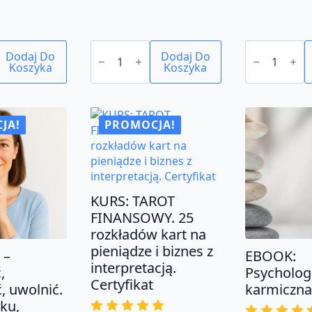
cena
cena
cena
cena
a:
wynosiła:
wynosi:
wynosił
wynosi:
ilość
ilość
Dodaj Do
KURS:
Dodaj Do
KURS:
ł.
.
150.00 zł.
59.00 zł.
150.00 z
49.00 zł
Koszyka
Pewność
Koszyka
Behawioryst
siebie
i
i
zoopsycholo
owa
wywieranie
psa.
wpływu
Certyfikat
na
JA!
PROMOCJA!
ludzi.
Certyfikat
KURS: TAROT
FINANSOWY. 25
rozkładów kart na
pieniądze i biznes z
 –
EBOOK:
interpretacją.
,
Psycholog
Certyfikat
 uwolnić.
karmiczna
ku,