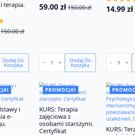
i terapia.
59.00
zł
150.00
zł
14.99
zł
Pierwotna
Aktualna
cena
cena
wynosiła:
wynosi:
150.00
zł
tna
na
150.00 zł.
59.00 zł.
a:
ilość
ilość
ł.
.
Dodaj Do
KURS:
Dodaj Do
EBOOK:
Koszyka
TAROT
Koszyka
Psychologia
FINANSOWY.
karmiczna.
25
rozkładów
kart
na
JA!
PROMOCJA!
PROMOC
pieniądze
i
biznes
z
stawy i
KURS: Terapia
interpretacją.
ia e-
zajęciowa z
Certyfikat
u.
osobami starszymi.
KURS: Ter
Certyfikat