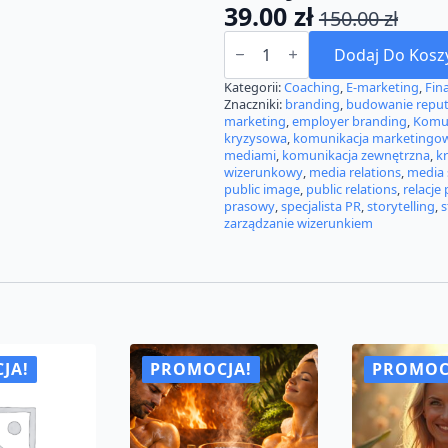
39.00
zł
150.00
zł
Pierwotna
Aktualna
ilość
cena
cena
KURS:
Dodaj Do Kosz
Specjalista
wynosiła:
wynosi:
Public
Kategorii:
Coaching
,
E-marketing
,
Fin
Relations-
Znaczniki:
branding
,
budowanie reput
150.00 zł.
39.00 zł.
budowanie
marketing
,
employer branding
,
Komun
wizerunku
kryzysowa
,
komunikacja marketingo
i
mediami
,
komunikacja zewnętrzna
,
k
komunikacji.
wizerunkowy
,
media relations
,
media 
Certyfikat
public image
,
public relations
,
relacje
prasowy
,
specjalista PR
,
storytelling
,
s
zarządzanie wizerunkiem
JA!
PROMOCJA!
PROMOC