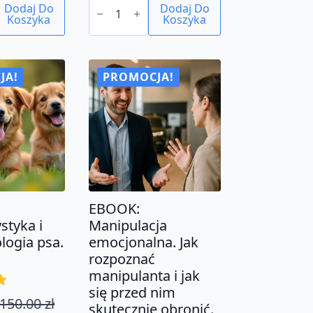
cena
cena
Dodaj Do
CZYTAJ
Dodaj Do
Koszyka
DZIŚ
Koszyka
wynosiła:
wynosi:
ZA
49.00 zł.
0.00 zł.
DARMO:
Ziołolecznictwo
w
medycynie
JA!
PROMOCJA!
arabskiej.
Od
starożytności
po
czasy
współczesne.
EBOOK:
styka i
Manipulacja
logia psa.
emocjonalna. Jak
rozpoznać
manipulanta i jak
się przed nim
150.00
zł
tna
na
skutecznie obronić.