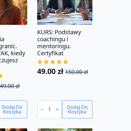
KURS: Podstawy
ia
coachingu i
granic.
mentoringu.
AK, kiedy
Certyfikat
czujesz
49.00
zł
150.00
zł
Pierwotna
Aktualna
cena
cena
49.00
zł
tna
na
wynosiła:
wynosi:
150.00 zł.
49.00 zł.
ilość
a:
Dodaj Do
KURS:
Dodaj Do
Koszyka
Podstawy
Koszyka
.
.
coachingu
i
mentoringu.
Certyfikat