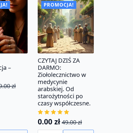
JA!
PROMOCJA!
CZYTAJ DZIŚ ZA
ja –
DARMO:
Ziołolecznictwo w
medycynie
9.00
zł
tna
na
arabskiej. Od
starożytności po
czasy współczesne.
a:
.
0.00
zł
49.00
zł
Pierwotna
Aktualna
ilość