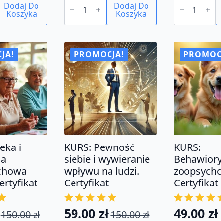
150.00 zł.
59.00 zł.
Dodaj Do
KURS:
Dodaj Do
EBOOK:
Koszyka
TAROT
Koszyka
Chiromancja
KLASYCZNY.
-
25
podstawy
rozkładów
kart
z
JA!
PROMOCJA!
PROMOC
interpretacją.
Certyfikat
eka i
KURS: Pewność
KURS:
ja
siebie i wywieranie
Behawiory
chowa
wpływu na ludzi.
zoopsycho
ertyfikat
Certyfikat
Certyfikat
59.00
zł
49.00
zł
150.00
zł
150.00
zł
tna
na
Pierwotna
Aktualna
Pierwo
Aktual