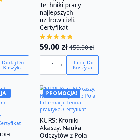
Techniki pracy
najlepszych
uzdrowicieli.
Certyfikat
59.00
zł
150.00
zł
Pierwotna
Aktualna
ilość
cena
cena
Dodaj Do
KURS:
Dodaj Do
Koszyka
Bioenergoterapia.
Koszyka
wynosiła:
wynosi:
Uzdrawianie
150.00 zł.
59.00 zł.
energetyczne.
Techniki
pracy
najlepszych
JA!
PROMOCJA!
uzdrowicieli.
Certyfikat
KURS: Kroniki
Akaszy. Nauka
apia
Odczytów z Pola