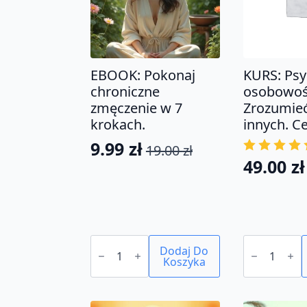
EBOOK: Pokonaj
KURS: Psy
chroniczne
osobowoś
zmęczenie w 7
Zrozumieć 
krokach.
innych. Ce
9.99
zł
19.00
zł
Pierwotna
Aktualna
49.00
zł
Pierwo
Aktual
cena
cena
cena
cena
wynosiła:
wynosi:
wynosił
wynosi:
19.00 zł.
9.99 zł.
150.00 z
49.00 zł
ilość
ilość
EBOOK:
Dodaj Do
KURS:
Pokonaj
Koszyka
Psychologia
chroniczne
osobowości
zmęczenie
Zrozumieć
w
siebie
7
i