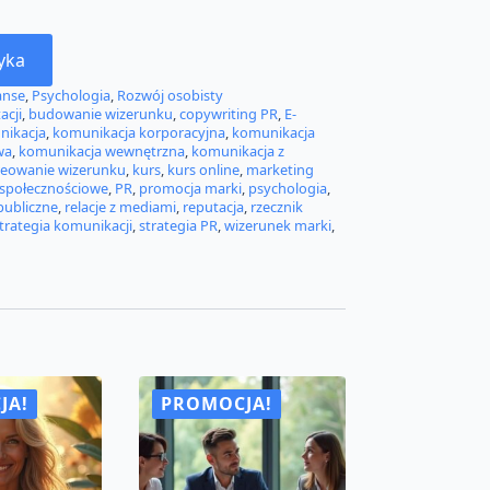
yka
anse
,
Psychologia
,
Rozwój osobisty
acji
,
budowanie wizerunku
,
copywriting PR
,
E-
ikacja
,
komunikacja korporacyjna
,
komunikacja
wa
,
komunikacja wewnętrzna
,
komunikacja z
reowanie wizerunku
,
kurs
,
kurs online
,
marketing
społecznościowe
,
PR
,
promocja marki
,
psychologia
,
 publiczne
,
relacje z mediami
,
reputacja
,
rzecznik
trategia komunikacji
,
strategia PR
,
wizerunek marki
,
JA!
PROMOCJA!