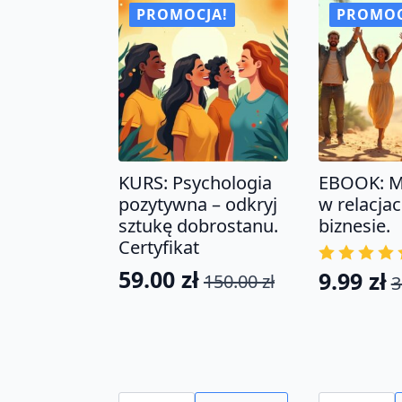
krokach.
innych.
PROMOCJA!
PROMOC
Certyfikat
KURS: Psychologia
EBOOK: M
pozytywna – odkryj
w relacjac
sztukę dobrostanu.
biznesie.
Certyfikat
59.00
zł
9.99
zł
150.00
zł
3
Pierwotna
Aktualna
Pierwo
Aktual
cena
cena
cena
cena
wynosiła:
wynosi:
wynosił
wynosi:
150.00 zł.
59.00 zł.
39.00 zł
9.99 zł.
ilość
ilość