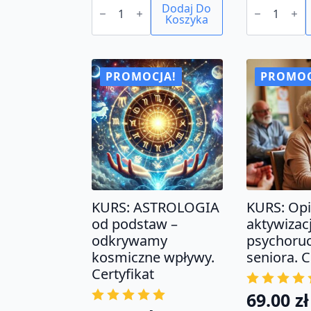
KURS:
Dodaj Do
EBOOK:
Psychologia
Koszyka
Mowa
pozytywna
ciała
-
w
odkryj
relacjach
sztukę
i
dobrostanu.
biznesie.
PROMOCJA!
PROMOC
Certyfikat
KURS: ASTROLOGIA
KURS: Opi
od podstaw –
aktywizac
odkrywamy
psychoru
kosmiczne wpływy.
seniora. C
Certyfikat
69.00
zł
Pierwo
Aktual