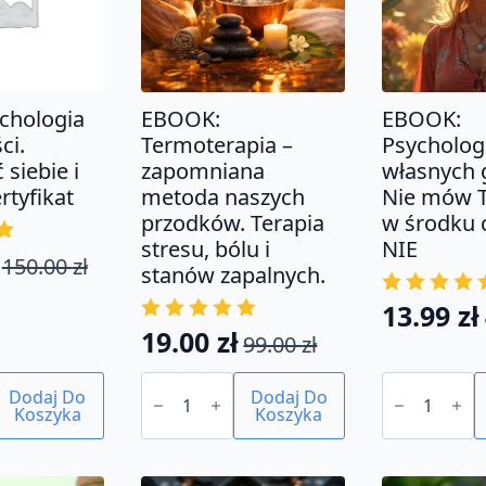
chologia
EBOOK:
EBOOK:
ci.
Termoterapia –
Psycholog
siebie i
zapomniana
własnych 
rtyfikat
metoda naszych
Nie mów T
przodków. Terapia
w środku 
stresu, bólu i
NIE
150.00
zł
tna
na
stanów zapalnych.
13.99
zł
Pierwo
Aktual
19.00
zł
a:
99.00
zł
Pierwotna
Aktualna
cena
cena
ł.
.
ilość
ilość
cena
cena
wynosił
wynosi:
Dodaj Do
EBOOK:
Dodaj Do
EBOOK:
Koszyka
Termoterapia
Koszyka
Psychologia
wynosiła:
wynosi:
49.00 zł
13.99 zł
.
-
własnych
99.00 zł.
19.00 zł.
zapomniana
granic.
metoda
Nie
naszych
mów