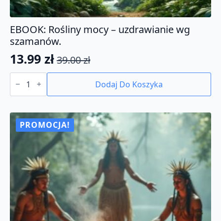
EBOOK: Rośliny mocy – uzdrawianie wg
szamanów.
13.99
zł
39.00
zł
Pierwotna
Aktualna
ilość
cena
cena
EBOOK:
Dodaj Do Koszyka
Rośliny
wynosiła:
wynosi:
mocy
39.00 zł.
13.99 zł.
-
uzdrawianie
wg
PROMOCJA!
szamanów.