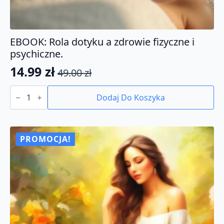
EBOOK: Rola dotyku a zdrowie fizyczne i
psychiczne.
14.99
zł
49.00
zł
Pierwotna
Aktualna
ilość
cena
cena
EBOOK:
Dodaj Do Koszyka
Rola
wynosiła:
wynosi:
dotyku
49.00 zł.
14.99 zł.
a
zdrowie
fizyczne
PROMOCJA!
i
psychiczne.