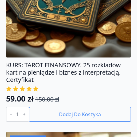
KURS: TAROT FINANSOWY. 25 rozkładów
kart na pieniądze i biznes z interpretacją.
Certyfikat
59.00
zł
150.00
zł
Pierwotna
Aktualna
ilość
cena
cena
KURS:
Dodaj Do Koszyka
TAROT
wynosiła:
wynosi:
FINANSOWY.
150.00 zł.
59.00 zł.
25
rozkładów