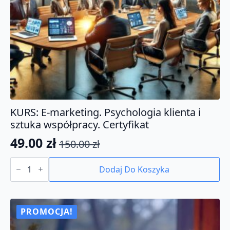
KURS: E-marketing. Psychologia klienta i
sztuka współpracy. Certyfikat
49.00
zł
150.00
zł
Pierwotna
Aktualna
ilość
cena
cena
KURS:
Dodaj Do Koszyka
E-
wynosiła:
wynosi:
marketing.
150.00 zł.
49.00 zł.
Psychologia
klienta
i
PROMOCJA!
sztuka
współpracy.