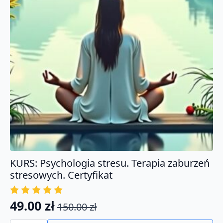
KURS: Psychologia stresu. Terapia zaburzeń
stresowych. Certyfikat
49.00
zł
150.00
zł
Pierwotna
Aktualna
ilość