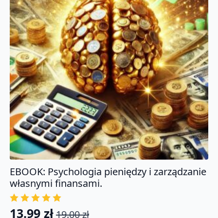
kart
z
interpretacją.
Certyfikat
EBOOK: Psychologia pieniędzy i zarządzanie
własnymi finansami.
13.99
zł
19.00
zł