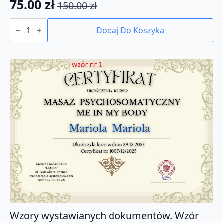
75.00
zł
150.00
zł
Pierwotna
Aktualna
ilość
cena
cena
KURS:
Dodaj Do Koszyka
Własna
wynosiła:
wynosi:
produkcja
150.00 zł.
75.00 zł.
preparatów
ziołowych.
100
receptur.
Certyfikat
Wzory wystawianych dokumentów. Wzór