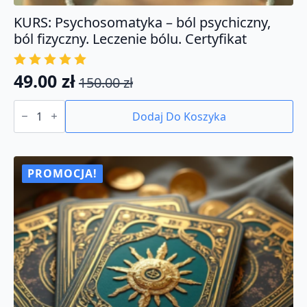
KURS: Psychosomatyka – ból psychiczny,
ból fizyczny. Leczenie bólu. Certyfikat
49.00
zł
150.00
zł
Pierwotna
Aktualna
ilość
cena
cena
KURS:
Dodaj Do Koszyka
Psychosomatyka
wynosiła:
wynosi:
-
150.00 zł.
49.00 zł.
ból
psychiczny,
ból
PROMOCJA!
fizyczny.
Leczenie
bólu.
Certyfikat