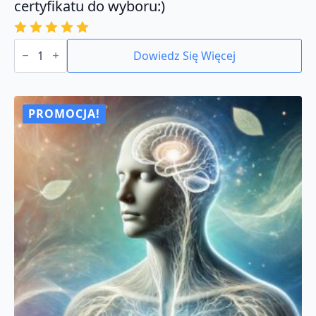
certyfikatu do wyboru:)
ilość
Wzory
Dowiedz Się Więcej
wystawianych
dokumentów.
Wzór
certyfikatu
do
PROMOCJA!
wyboru:)