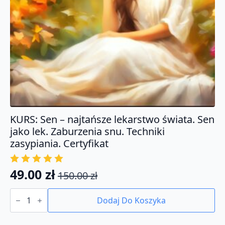
KURS: Sen – najtańsze lekarstwo świata. Sen
jako lek. Zaburzenia snu. Techniki
zasypiania. Certyfikat
49.00
zł
150.00
zł
Pierwotna
Aktualna
ilość
cena
cena
KURS:
Dodaj Do Koszyka
Sen
wynosiła:
wynosi:
-
najtańsze