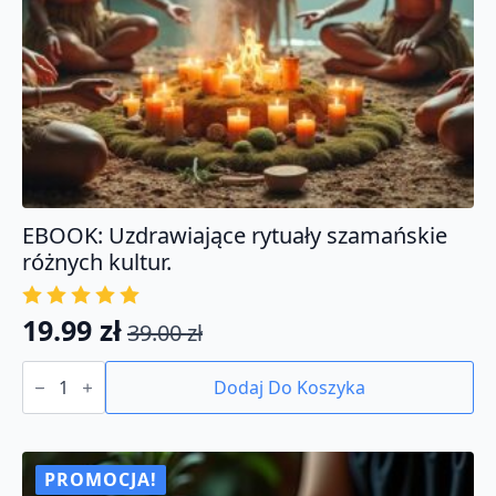
EBOOK: Uzdrawiające rytuały szamańskie
różnych kultur.
19.99
zł
39.00
zł
Pierwotna
Aktualna
ilość
cena
cena
EBOOK:
Dodaj Do Koszyka
Uzdrawiające
wynosiła:
wynosi:
rytuały
39.00 zł.
19.99 zł.
szamańskie
różnych
kultur.
PROMOCJA!