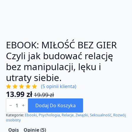
EBOOK: MIŁOŚĆ BEZ GIER
Czyli jak budować relację
bez manipulacji, lęku i
utraty siebie.
(
5
opinii klienta)
13.99
zł
19.99
zł
Pierwotna
Aktualna
ilość
cena
cena
EBOOK:
Dodaj Do Koszyka
MIŁOŚĆ
wynosiła:
wynosi:
BEZ
Kategorie:
Ebooki
,
Psychologia
,
Relacje, Związki, Seksualność
,
Rozwój
GIER
osobisty
19.99 zł.
13.99 zł.
Czyli
jak
Opis
Opinie (5)