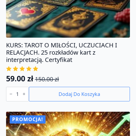
KURS: TAROT O MIŁOŚCI, UCZUCIACH I
RELACJACH. 25 rozkładów kart z
interpretacją. Certyfikat
59.00
zł
150.00
zł
Pierwotna
Aktualna
ilość
cena
cena
KURS:
Dodaj Do Koszyka
TAROT
wynosiła:
wynosi:
O
150.00 zł.
59.00 zł.
MIŁOŚCI,
UCZUCIACH
I
PROMOCJA!
RELACJACH.
25
rozkładów