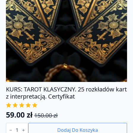
KURS: TAROT KLASYCZNY. 25 rozkładów kart
z interpretacją. Certyfikat
59.00
zł
150.00
zł
Pierwotna
Aktualna
ilość
cena
cena
KURS:
Dodaj Do Koszyka