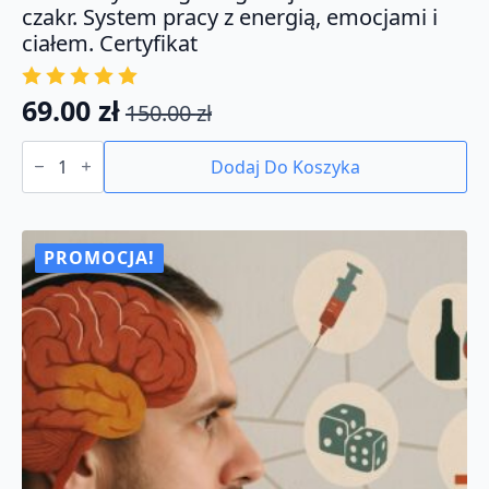
czakr. System pracy z energią, emocjami i
ciałem. Certyfikat
69.00
zł
150.00
zł
Pierwotna
Aktualna
ilość
cena
cena
KURS:
Dodaj Do Koszyka
Psychologia
wynosiła:
wynosi:
regulacji
150.00 zł.
69.00 zł.
i
uzdrawianie
czakr.
PROMOCJA!
System
pracy
z
energią,
emocjami
i
ciałem.
Certyfikat