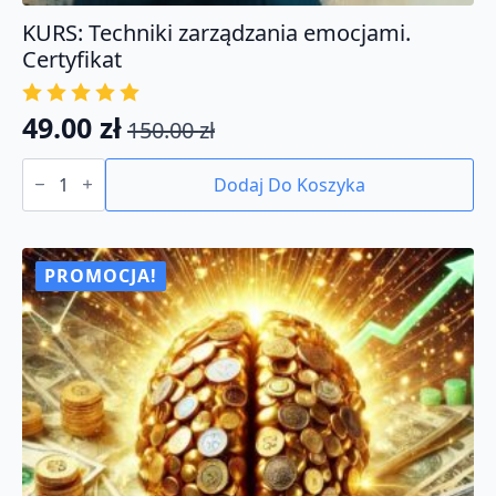
KURS: Techniki zarządzania emocjami.
Certyfikat
49.00
zł
150.00
zł
Pierwotna
Aktualna
ilość
cena
cena
KURS:
Dodaj Do Koszyka
Techniki
wynosiła:
wynosi:
zarządzania
150.00 zł.
49.00 zł.
emocjami.
Certyfikat
PROMOCJA!