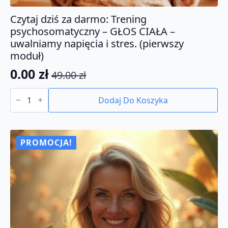
Czytaj dziś za darmo: Trening
psychosomatyczny – GŁOS CIAŁA –
uwalniamy napięcia i stres. (pierwszy
moduł)
0.00
zł
49.00
zł
Pierwotna
Aktualna
ilość
cena
cena
Czytaj
Dodaj Do Koszyka
dziś
wynosiła:
wynosi:
za
49.00 zł.
0.00 zł.
darmo:
Trening
psychosomatyczny
PROMOCJA!
-
GŁOS
CIAŁA
-
uwalniamy
napięcia
i
stres.
(pierwszy
moduł)