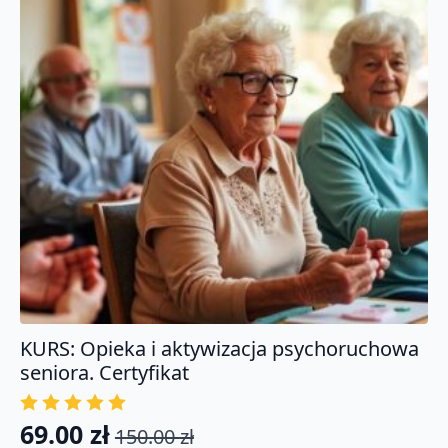
jak
je
przepracować.
KURS: Opieka i aktywizacja psychoruchowa
seniora. Certyfikat
69.00
zł
150.00
zł
Pierwotna
Aktualna