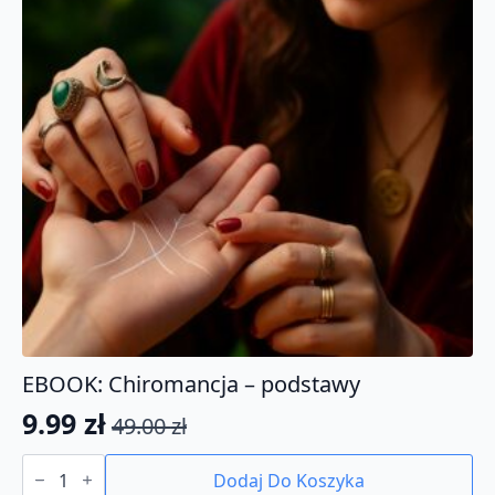
EBOOK: Chiromancja – podstawy
9.99
zł
49.00
zł
Pierwotna
Aktualna
ilość
cena
cena
EBOOK:
Dodaj Do Koszyka