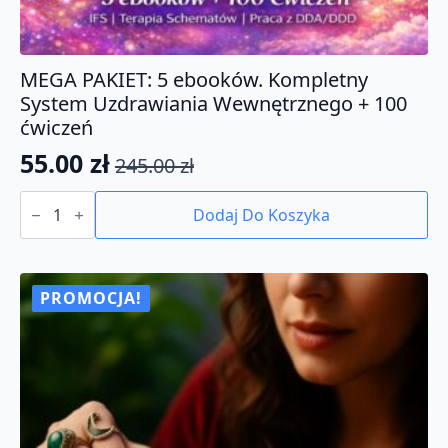
MEGA PAKIET: 5 ebooków. Kompletny
System Uzdrawiania Wewnętrznego + 100
ćwiczeń
55.00
zł
245.00
zł
Pierwotna
Aktualna
ilość
cena
cena
MEGA
Dodaj Do Koszyka
PAKIET:
wynosiła:
wynosi:
5
245.00 zł.
55.00 zł.
ebooków.
Kompletny
System
PROMOCJA!
Uzdrawiania
Wewnętrznego
+
100
ćwiczeń