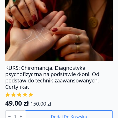
KURS: Chiromancja. Diagnostyka
psychofizyczna na podstawie dłoni. Od
podstaw do technik zaawansowanych.
Certyfikat
49.00
zł
150.00
zł
Pierwotna
Aktualna
ilość
cena
cena
KURS:
Dodaj Do Koszyka