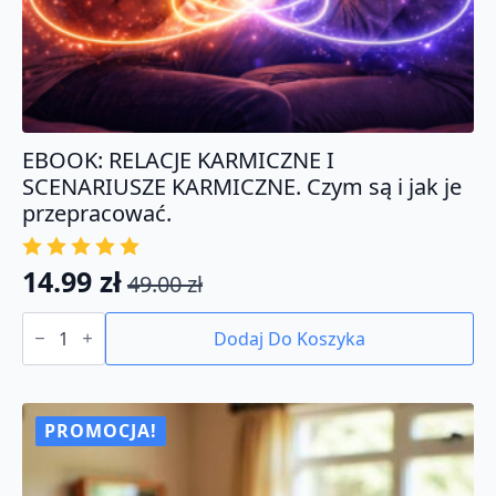
EBOOK: RELACJE KARMICZNE I
SCENARIUSZE KARMICZNE. Czym są i jak je
przepracować.
14.99
zł
49.00
zł
Pierwotna
Aktualna
ilość
cena
cena
EBOOK:
Dodaj Do Koszyka
RELACJE
wynosiła:
wynosi:
KARMICZNE
49.00 zł.
14.99 zł.
I
SCENARIUSZE
KARMICZNE.
PROMOCJA!
Czym
są
i