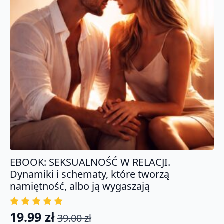
EBOOK: SEKSUALNOŚĆ W RELACJI.
Dynamiki i schematy, które tworzą
namiętność, albo ją wygaszają
19.99
zł
39.00
zł
Pierwotna
Aktualna