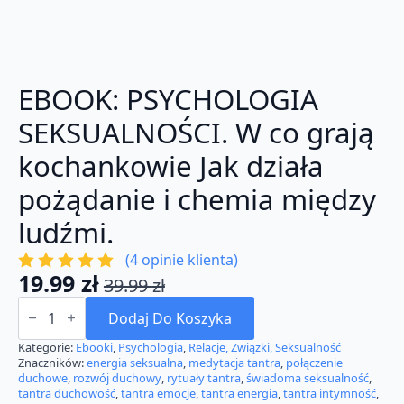
EBOOK: PSYCHOLOGIA
SEKSUALNOŚCI. W co grają
kochankowie Jak działa
pożądanie i chemia między
ludźmi.
(
4
opinie klienta)
19.99
zł
39.99
zł
Pierwotna
Aktualna
ilość
cena
cena
EBOOK:
Dodaj Do Koszyka
PSYCHOLOGIA
wynosiła:
wynosi:
SEKSUALNOŚCI.
Kategorie:
Ebooki
,
Psychologia
,
Relacje, Związki, Seksualność
W
Znaczników:
energia seksualna
,
medytacja tantra
,
połączenie
39.99 zł.
19.99 zł.
co
duchowe
,
rozwój duchowy
,
rytuały tantra
,
świadoma seksualność
,
grają
tantra duchowość
,
tantra emocje
,
tantra energia
,
tantra intymność
,
kochankowie