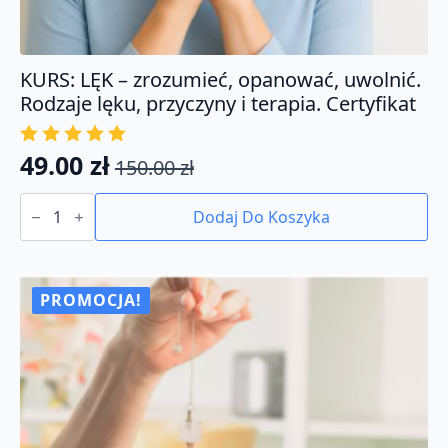
KURS: LĘK – zrozumieć, opanować, uwolnić.
Rodzaje lęku, przyczyny i terapia. Certyfikat
49.00
zł
150.00
zł
Pierwotna
Aktualna
ilość
cena
cena
KURS:
Dodaj Do Koszyka
LĘK
wynosiła:
wynosi:
-
150.00 zł.
49.00 zł.
zrozumieć,
opanować,
uwolnić.
PROMOCJA!
Rodzaje
lęku,
przyczyny
i
terapia.
Certyfikat