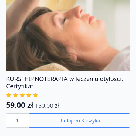
KURS: HIPNOTERAPIA w leczeniu otyłości.
Certyfikat
59.00
zł
150.00
zł
Pierwotna
Aktualna
ilość
cena
cena
KURS:
Dodaj Do Koszyka
HIPNOTERAPIA
wynosiła:
wynosi:
w
leczeniu