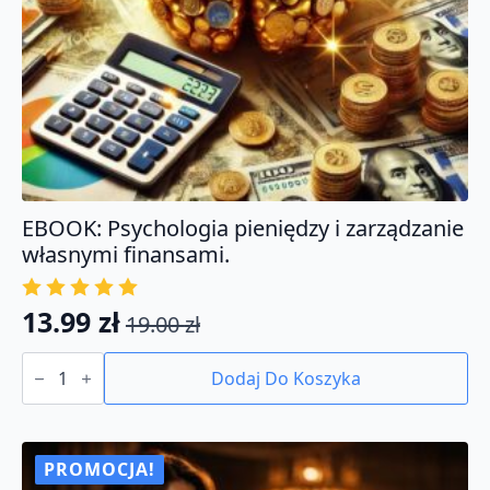
EBOOK: Psychologia pieniędzy i zarządzanie
własnymi finansami.
13.99
zł
19.00
zł
Pierwotna
Aktualna
ilość
cena
cena
EBOOK:
Dodaj Do Koszyka
Psychologia
wynosiła:
wynosi:
pieniędzy
19.00 zł.
13.99 zł.
i
zarządzanie
własnymi
PROMOCJA!
finansami.