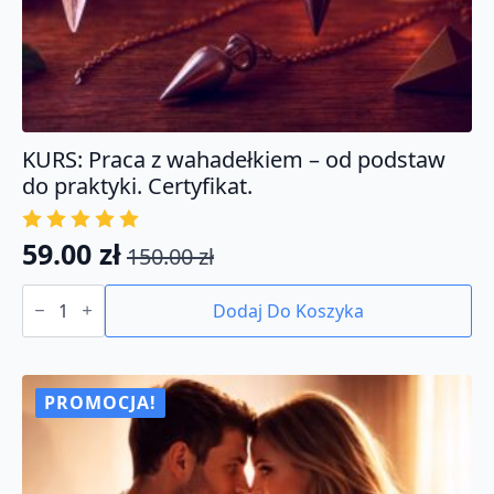
KURS: Praca z wahadełkiem – od podstaw
do praktyki. Certyfikat.
59.00
zł
150.00
zł
Pierwotna
Aktualna
ilość
cena
cena
KURS:
Dodaj Do Koszyka
Praca
wynosiła:
wynosi:
z
150.00 zł.
59.00 zł.
wahadełkiem
-
od
PROMOCJA!
podstaw
do
praktyki.
Certyfikat.