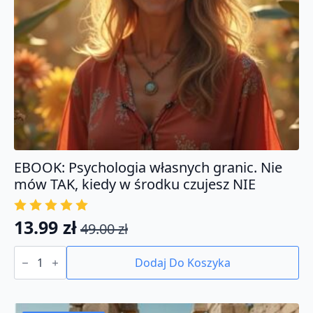
EBOOK: Psychologia własnych granic. Nie
mów TAK, kiedy w środku czujesz NIE
13.99
zł
49.00
zł
Pierwotna
Aktualna
ilość
cena
cena
EBOOK:
Dodaj Do Koszyka
Psychologia
wynosiła:
wynosi:
własnych
49.00 zł.
13.99 zł.
granic.
Nie