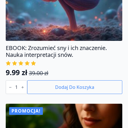
EBOOK: Zrozumieć sny i ich znaczenie.
Nauka interpretacji snów.
9.99
zł
39.00
zł
Pierwotna
Aktualna
ilość
cena
cena
EBOOK:
Dodaj Do Koszyka
Zrozumieć
wynosiła:
wynosi:
sny
39.00 zł.
9.99 zł.
i
ich
znaczenie.
PROMOCJA!
Nauka
interpretacji
snów.