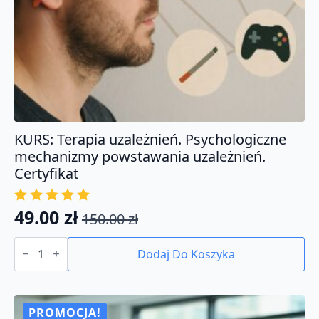
KURS: Terapia uzależnień. Psychologiczne
mechanizmy powstawania uzależnień.
Certyfikat
49.00
zł
150.00
zł
Pierwotna
Aktualna
ilość
cena
cena
KURS:
Dodaj Do Koszyka
Terapia
wynosiła:
wynosi:
uzależnień.
150.00 zł.
49.00 zł.
Psychologiczne
mechanizmy
powstawania
PROMOCJA!