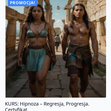
mów
PROMOCJA!
TAK,
kiedy
w
środku
czujesz
NIE
KURS: Hipnoza – Regresja, Progresja.
Certyfikat