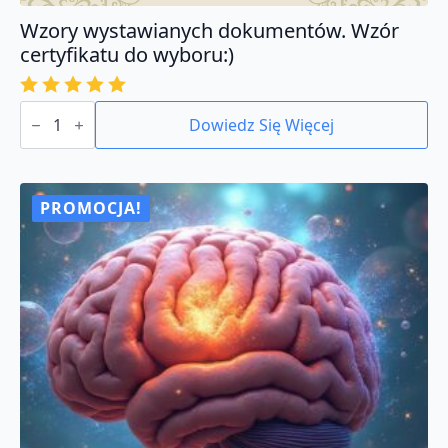
Wzory wystawianych dokumentów. Wzór
certyfikatu do wyboru:)
ilość
Wzory
Dowiedz Się Więcej
wystawianych
dokumentów.
Wzór
certyfikatu
do
PROMOCJA!
wyboru:)