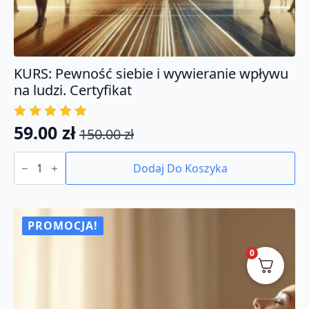
KURS: Pewność siebie i wywieranie wpływu
na ludzi. Certyfikat
59.00
zł
150.00
zł
Pierwotna
Aktualna
ilość
cena
cena
KURS:
Dodaj Do Koszyka
Pewność
wynosiła:
wynosi:
siebie
150.00 zł.
59.00 zł.
i
wywieranie
wpływu
PROMOCJA!
na
ludzi.
0
Certyfikat